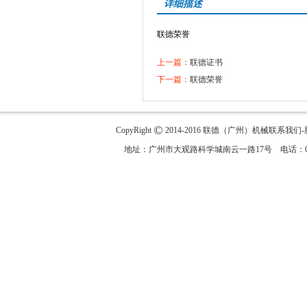
详细描述
联德荣誉
上一篇：
联德证书
下一篇：
联德荣誉
©
CopyRight
2014-2016
联德（广州）机械联系我们-腾
地址：广州市大观路科学城南云一路17号 电话：020-820757